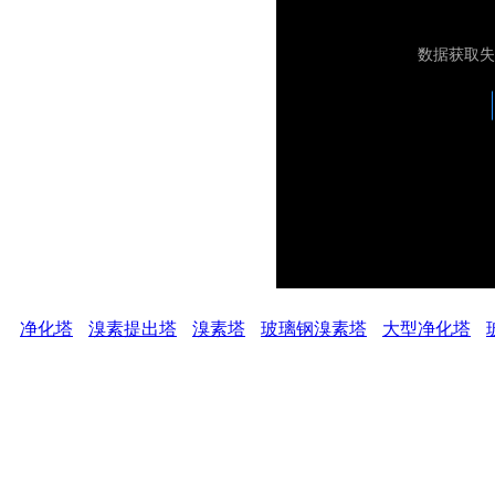
净化塔
溴素提出塔
溴素塔
玻璃钢溴素塔
大型净化塔
潍坊万盛玻璃
订购及服务热线：18678