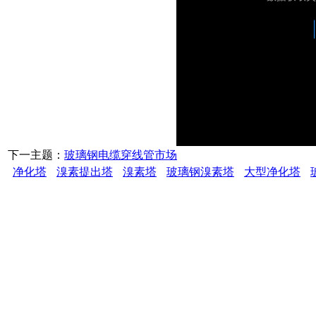
下一主题：
玻璃钢电缆穿线管市场
净化塔
溴素提出塔
溴素塔
玻璃钢溴素塔
大型净化塔
潍坊万盛玻璃
订购及服务热线：18678
156625627